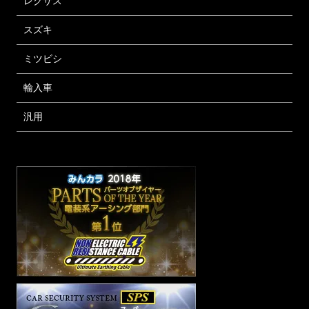
レクサス
スズキ
ミツビシ
輸入車
汎用