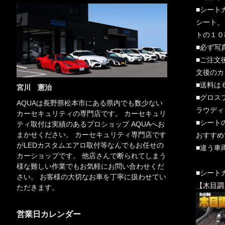
■シート
シート、
トの１０
■必ず写
■ご注文
文後のカ
■送料は
宮川 憲治
■グロス
AQUAは長野県松本市にある県内でも数少ない
ラウディ
カーセキュリティの専門店です。 カーセキュリ
■シート
ティ取付は実績のあるプロショップ AQUAへお
まかせください。 カーセキュリティ専門店です
おすすめ
がLEDカスタムエアロ取付等なんでもお任せの
■違う車
カーショップです。 他店さんで断られてしまう
様な難しい作業でもお気軽にお問い合わせくだ
■シート
さい。 お客様の大切なお車を丁寧に扱わせてい
【木目調
ただきます。
営業日カレンダー