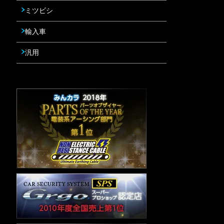
ミツビシ
輸入車
汎用