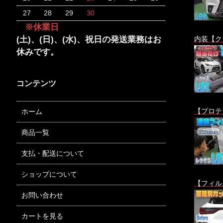
27
28
29
30
※休業日
内装【ク
(土)、(日)、(水)、祝日の発送業務はお
休みです。
コンテンツ
【プロテ
ホーム
商品一覧
支払・配送について
ショップについて
【フィル
お問い合わせ
カートを見る