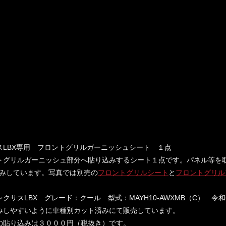
スLBX専用 フロントグリルガーニッシュシート １点
トグリルガーニッシュ部分へ貼り込みするシート１点です。パネル等を
みしています。写真では別売の
フロントグリルシート
と
フロントグリル
レクサスLBX グレード：クール 型式：MAYH10-AWXMB（C） 
みしやすいように車種別カット済みにて販売しています。
の貼り込みは３０００円（税抜き）です。