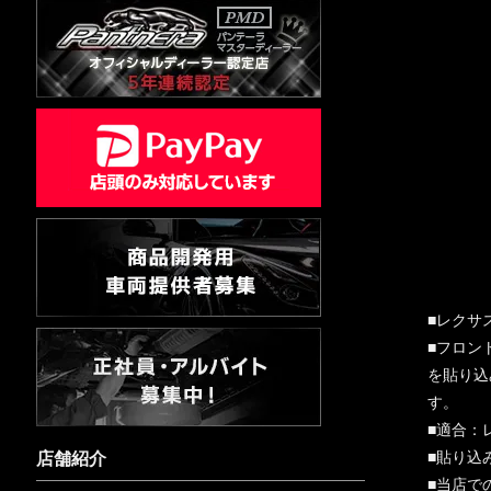
■レクサ
■フロン
を貼り込
す。
■適合：
店舗紹介
■貼り込
■当店で