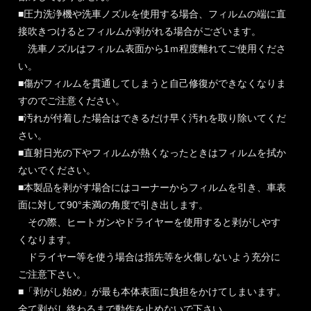
■圧力洗浄機や洗車ノズルを使用する場合、フィルムの端に直
接吹きつけるとフィルムが剥がれる場合がございます。
洗車ノズルはフィルム表面から1ｍ程度離れてご使用くださ
い。
■傷がフィルムを貫通してしまうと自己修復ができなくなりま
すのでご注意ください。
■汚れが付着した場合はできるだけ早く汚れを取り除いてくだ
さい。
■直射日光の下やフィルムが熱くなったときはフィルムを拭か
ないでください。
■本製品を剥がす場合にはコーナーからフィルムを引き、車表
面に対して90°未満の角度で引き出します。
その際、ヒートガンやドライヤーを使用すると剥がしやす
くなります。
ドライヤー等を使う場合は指先等を火傷しないよう充分に
ご注意下さい。
■「剥がし始め」が最も本体表面に負担をかけてしまいます。
全て剥がし終わるまで動作を止めないで下さい。