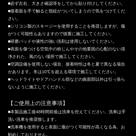
■必ず左右、大きさ確認等をしてから貼り付けしてください。
■接着面を手で触ると指紋がついてしまうので気をつけてくだ
さい。
■シリコン製のスキージーを使用することを推奨しますが、傷
がつく可能性もありますので慎重に施工してください。
■研磨パッドや液性の強い洗剤は使用しないでください。
■表面を傷つける空気中の粉じんやその他要因の心配のない清
浄された、風のない場所で施工してください。
■空調設備を使用しない場合、接着特性は冬と夏で異なる場合
があります。冬は10℃を超える環境で施工してください。
■ヘッドライトやドアハンドル部などの曲面部以外は引っ張ら
ないように施工してください。
【ご使用上の注意事項】
■本製品施工後48時間前後は洗車を控えてください。洗車は手
洗い洗車を推奨致します。
■洗車機を使用すると表面に傷がつく可能性が高くなる為、お
勧めしておりません。