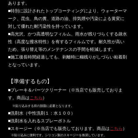
あります。
■特別に設計されたトップコーティングにより、ウォーターマ
ーク、昆虫、鳥の糞、道路の油、排気煙や汚染による黄変に
対して優れた耐汚染性を持っています。
■高光沢、かつ高透明なフィルム、雨水が残りづらくする疎水
性（高度な撥水特性）を有するフィルムです。耐久性が高い
ため、張り替え等のメンテナンスの手間を軽減します。
■施工後長時間経過しても、剥離時に糊残りがしづらい粘着剤
となっています。
【準備するもの】
■ブレーキ＆パーツクリーナー（※当店でも販売しておりま
す。商品は
こちら
）
※貼り込みする前の脱脂に必要となります。
■洗剤水（中性洗剤１：水１００）
■洗剤水を入れるスプレーボトル
■スキージー（※当店でも販売しております。商品は
こちら
）
※貼り込みに便利です。シリコン製のスキージーを推奨しています。