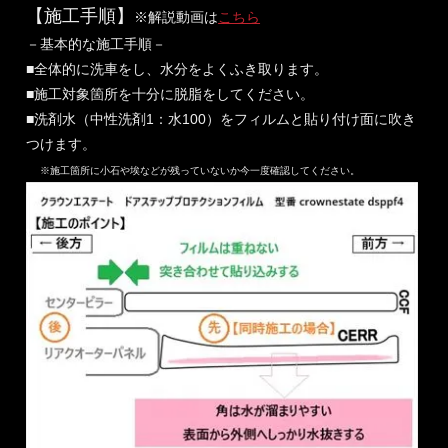
【施工手順】
※解説動画は
こちら
－基本的な施工手順－
■全体的に洗車をし、水分をよくふき取ります。
■施工対象箇所を十分に脱脂をしてください。
■洗剤水（中性洗剤1：水100）をフィルムと貼り付け面に吹き
つけます。
※施工箇所に小石や埃などが残っていないか今一度確認してください。