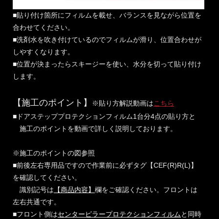
■貼り付け箇所にフィルムを載せ、バランスを見ながら位置を
合わせてください。
■洗剤水を吹き付けているのでフィルムが滑り、位置合わせが
しやすくなります。
■位置が決まったらスキージーを使い、水分を切って貼り付け
します。
【施工のポイント】
※貼り方解説動画は
こちら
■ドアステッププロテクションフィルム1台分4点の貼り方と
施工のポイントを動画で詳しく説明しております。
※施工のポイントの図参照
■前後左右専用品ですので作業前に必ずタグ【CEF(R)R(L)】
を確認してください。
識別記号は
【商品内容】
欄をご確認ください。フロントは
左右共通です。
■フロント側は
センターピラープロテクションフィルム
と同時