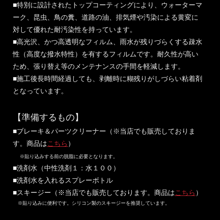
■特別に設計されたトップコーティングにより、ウォーターマ
ーク、昆虫、鳥の糞、道路の油、排気煙や汚染による黄変に
対して優れた耐汚染性を持っています。
■高光沢、かつ高透明なフィルム、雨水が残りづらくする疎水
性（高度な撥水特性）を有するフィルムです。耐久性が高い
ため、張り替え等のメンテナンスの手間を軽減します。
■施工後長時間経過しても、剥離時に糊残りがしづらい粘着剤
となっています。
【準備するもの】
■ブレーキ＆パーツクリーナー（※当店でも販売しておりま
す。商品は
こちら
）
※貼り込みする前の脱脂に必要となります。
■洗剤水（中性洗剤１：水１００）
■洗剤水を入れるスプレーボトル
■スキージー（※当店でも販売しております。商品は
こちら
）
※貼り込みに便利です。シリコン製のスキージーを推奨しています。