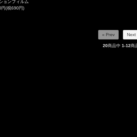
ションフィルム
90円(税690円)
« Prev
Next
20
商品中
1-12
商