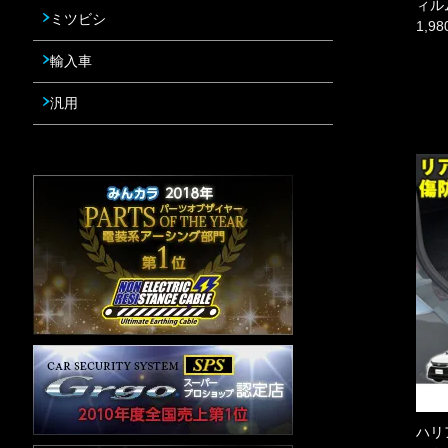
ィルム
ミツビシ
1,9
輸入車
汎用
ハリ