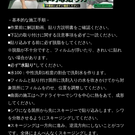
－基本的な施工手順－
■作業前に解説動画、貼り方説明書をご確認ください。
■下記の取り付けに関する注意事項を必ずご一読ください。
■貼り込みする前に必ず脱脂をしてください。
※脱脂が不十分ですと、フィルムが浮いたり、きれいに貼れ
ない場合があります。
■必ず
”水貼り”
してください。
■水100：中性洗剤1程度の割合で洗剤水を作ります。
■フィルムと貼り付け箇所に洗剤入りの水を吹きかけてから対
象箇所にフィルムをのせ、位置を調整してください。
■曲面の施工はヘアドライヤーでシワを中心に熱をあて、成形
してください。
■シワになる箇所から先にスキージーで貼り込みします。シワ
を分散させるようにスキージングしてください。
■スキージングは一方向に進み、逆流方向にしないことがコツ
です。全体にまんべんなくスキージングします。