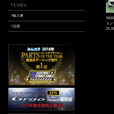
ミツビシ
輸入車
S6
ョン
汎用
25,