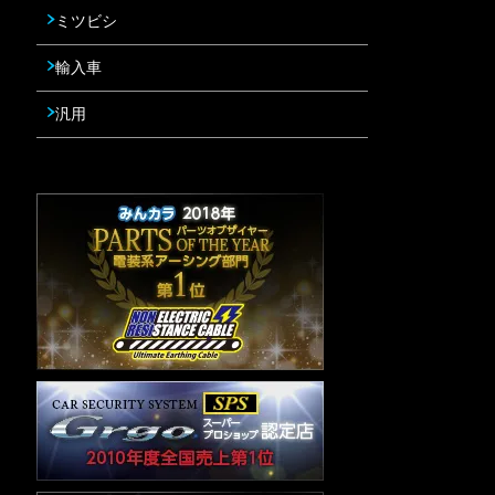
ミツビシ
輸入車
汎用