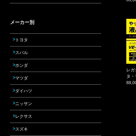
メーカー別
トヨタ
スバル
ホンダ
レガ
タ・
マツダ
88,
ダイハツ
ニッサン
レクサス
スズキ