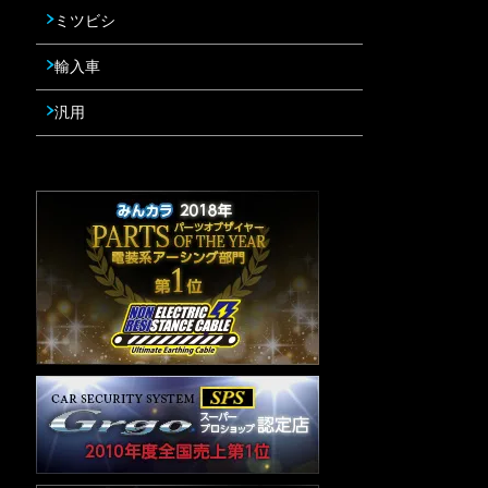
ミツビシ
輸入車
汎用