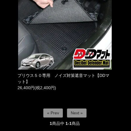
プリウス５０専用 ノイズ対策遮音マット【DDマ
ット】
26,400円(税2,400円)
« Prev
Next »
1
商品中
1-1
商品