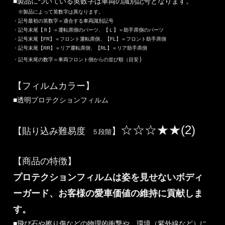
■製品についている英数字は車両の識別記号となります。
※製品によって英数字は異なります。
・記号最初の英数字＝適合する車両識別記号
・記号末尾【Ｒ】＝運転席側のパーツ、【Ｌ】＝助手席側のパーツ
・記号末尾【FR】＝フロント運転席側、【FL】＝フロント助手席側
・記号末尾【RR】＝リア運転席側、【RL】＝リア助手席側
）
・記号末尾の数字＝車両フロント側からの並び順（目安
【フィルムカラー】
■透明プロテクションフィルム
☆☆☆★★(2)
【貼り込み難易度
】
５段階
【商品の特徴】
プロテクションフィルムは姿を見せないボディ
ーガード、お客様の愛車価値の維持に貢献しま
す。
■飛び石や擦り傷などの物理的衝撃や、環境（紫外線など）に