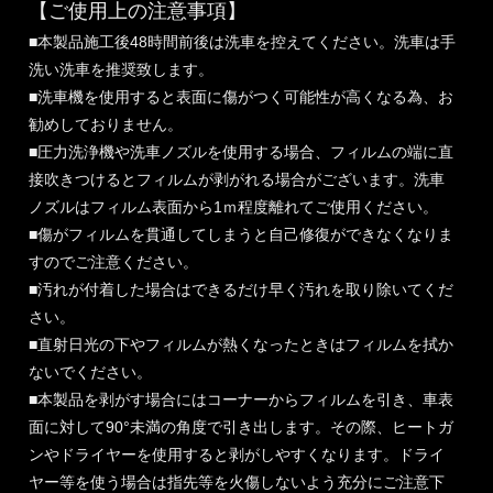
【ご使用上の注意事項】
■本製品施工後48時間前後は洗車を控えてください。洗車は手
洗い洗車を推奨致します。
■洗車機を使用すると表面に傷がつく可能性が高くなる為、お
勧めしておりません。
■圧力洗浄機や洗車ノズルを使用する場合、フィルムの端に直
接吹きつけるとフィルムが剥がれる場合がございます。洗車
ノズルはフィルム表面から1ｍ程度離れてご使用ください。
■傷がフィルムを貫通してしまうと自己修復ができなくなりま
すのでご注意ください。
■汚れが付着した場合はできるだけ早く汚れを取り除いてくだ
さい。
■直射日光の下やフィルムが熱くなったときはフィルムを拭か
ないでください。
■本製品を剥がす場合にはコーナーからフィルムを引き、車表
面に対して90°未満の角度で引き出します。その際、ヒートガ
ンやドライヤーを使用すると剥がしやすくなります。ドライ
ヤー等を使う場合は指先等を火傷しないよう充分にご注意下