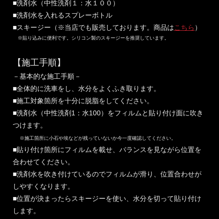
■洗剤水（中性洗剤１：水１００）
■洗剤水を入れるスプレーボトル
■スキージー（※当店でも販売しております。商品は
こちら
）
※貼り込みに便利です。シリコン製のスキージーを推奨しています。
【施工手順】
－基本的な施工手順－
■全体的に洗車をし、水分をよくふき取ります。
■施工対象箇所を十分に脱脂をしてください。
■洗剤水（中性洗剤1：水100）をフィルムと貼り付け面に吹き
つけます。
※施工箇所に小石や埃などが残っていないか今一度確認してください。
■貼り付け箇所にフィルムを載せ、バランスを見ながら位置を
合わせてください。
■洗剤水を吹き付けているのでフィルムが滑り、位置合わせが
しやすくなります。
■位置が決まったらスキージーを使い、水分を切って貼り付け
します。