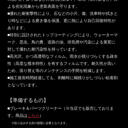
よる劣化現象から塗装表面を守ります。
■優れた耐衝撃性により、石などの小片、傷、洗車時や拭きと
り時などによる磨き傷を保護、更に熱により自己回復特性が
あります。
■特別に設計されたトップコーティングにより、ウォーターマ
ーク、昆虫、鳥の糞、道路の油、排気煙や汚染による黄変に
対して優れた耐汚染性を持っています。
■高光沢、かつ高透明なフィルム、雨水が残りづらくする疎水
性（高度な撥水特性）を有するフィルムです。耐久性が高い
ため、張り替え等のメンテナンスの手間を軽減します。
■施工後長時間経過しても、剥離時に糊残りがしづらい粘着剤
となっています。
【準備するもの】
■ブレーキ＆パーツクリーナー（※当店でも販売しておりま
す。商品は
こちら
）
※貼り込みする前の脱脂に必要となります。